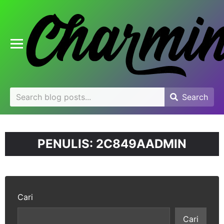
se
u
Toggle mobile menu
Search
Search
Search
for:
PENULIS:
2C849AADMIN
Cari
Cari