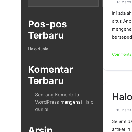
— 13 Maret
Ini adala
Pos-pos
situs And
mengenalk
Terbaru
bersepeda
Halo dunia!
Comments 
Komentar
Terbaru
Halo
Seorang Komentator
WordPress
mengenai
Halo
dunia!
— 13 Maret
Selamt da
Arsip
artikel in