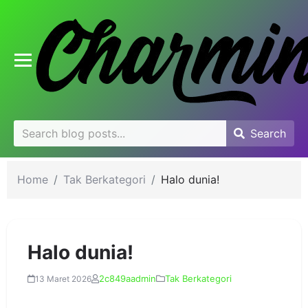
se
u
Toggle mobile menu
Search
Search
Search
for:
Home
Tak Berkategori
Halo dunia!
Halo dunia!
2c849aadmin
Tak Berkategori
13 Maret 2026