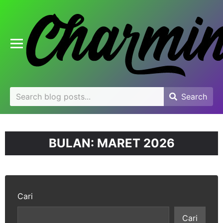
se
u
Toggle mobile menu
Search
Search
Search
for:
BULAN:
MARET 2026
Cari
Cari